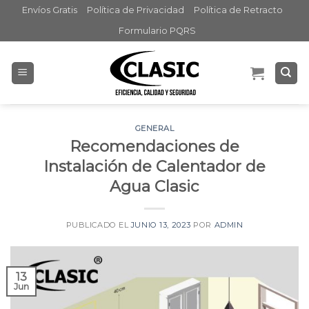
Skip
Envíos Gratis
Política de Privacidad
Política de Retracto
to
Formulario PQRS
content
GENERAL
Recomendaciones de
Instalación de Calentador de
Agua Clasic
PUBLICADO EL
JUNIO 13, 2023
POR
ADMIN
13
Jun