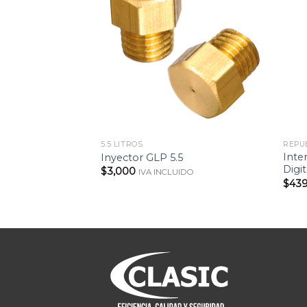
5.5 LITROS
REPU
Inte
Inyector GLP 5.5
Digit
$
3,000
IVA INCLUIDO
$
43