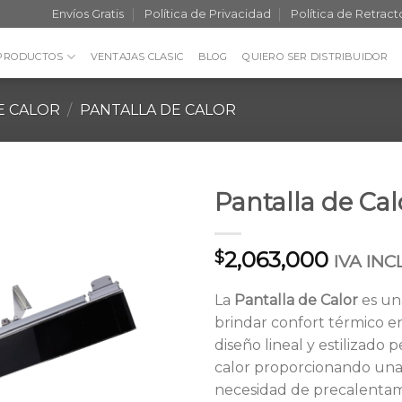
Envíos Gratis
Política de Privacidad
Política de Retract
PRODUCTOS
VENTAJAS CLASIC
BLOG
QUIERO SER DISTRIBUIDOR
E CALOR
/
PANTALLA DE CALOR
Pantalla de Cal
2,063,000
$
IVA IN
La
Pantalla de Calor
es un
brindar confort térmico en
diseño lineal y estilizado
calor proporcionando una 
necesidad de precalentam