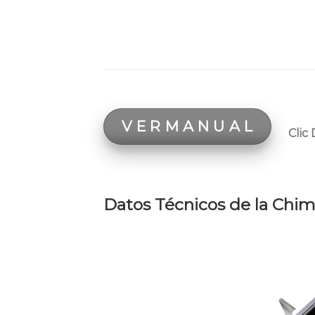
V E R M A N U A L
Clic
Datos Técnicos de la Ch