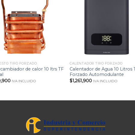
ESTO TIRO FORZADO
CALENTADOR TIRO FORZADO
rcambiador de calor 10 ltrs TF
Calentador de Agua 10 Litros 
al
Forzado Automodulante
9,900
$
1,261,900
IVA INCLUIDO
IVA INCLUIDO