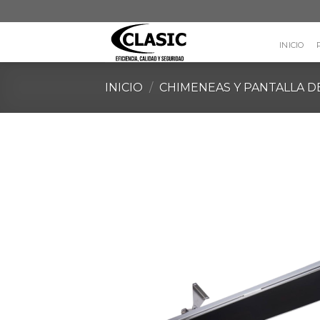
Skip
to
content
INICIO
INICIO
/
CHIMENEAS Y PANTALLA D