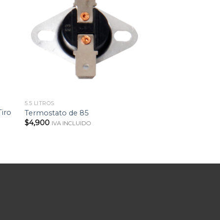
5.5 LITROS
5.5 LITROS
Tiro
Termostato de 85
Termostato de 13
$
4,900
$
4,900
IVA INCLUIDO
IVA INCLUID