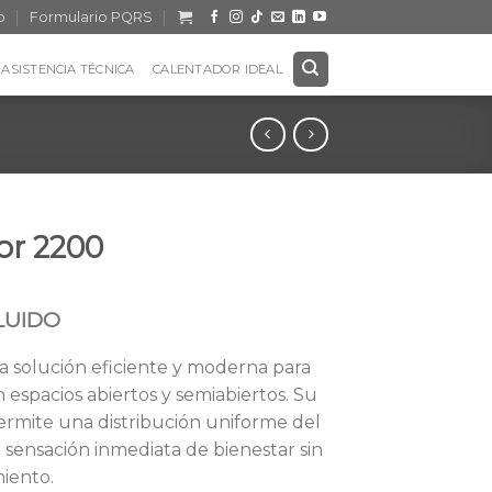
o
Formulario PQRS
ASISTENCIA TÉCNICA
CALENTADOR IDEAL
or 2200
CLUIDO
a solución eficiente y moderna para
 espacios abiertos y semiabiertos. Su
 permite una distribución uniforme del
sensación inmediata de bienestar sin
iento.