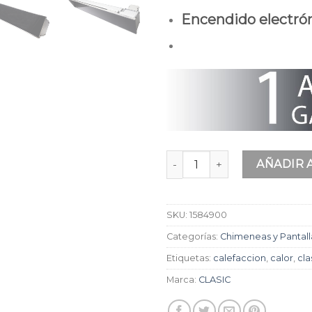
Encendido electrón
Pantalla de Calor 2200 canti
AÑADIR 
SKU:
1584900
Categorías:
Chimeneas y Pantall
Etiquetas:
calefaccion
,
calor
,
cla
Marca:
CLASIC