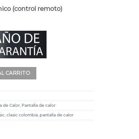
ico (control remoto)
dad
AL CARRITO
a de Calor
,
Pantalla de calor
sic
,
clasic colombia
,
pantalla de calor