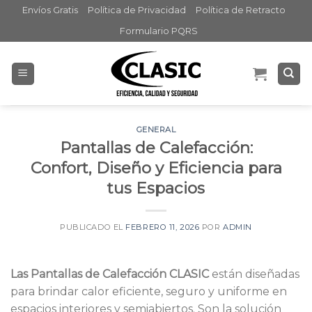
Skip
Envíos Gratis
Política de Privacidad
Política de Retracto
to
Formulario PQRS
content
GENERAL
Pantallas de Calefacción:
Confort, Diseño y Eficiencia para
tus Espacios
PUBLICADO EL
FEBRERO 11, 2026
POR
ADMIN
Las Pantallas de Calefacción CLASIC
están diseñadas
para brindar calor eficiente, seguro y uniforme en
espacios interiores y semiabiertos. Son la solución