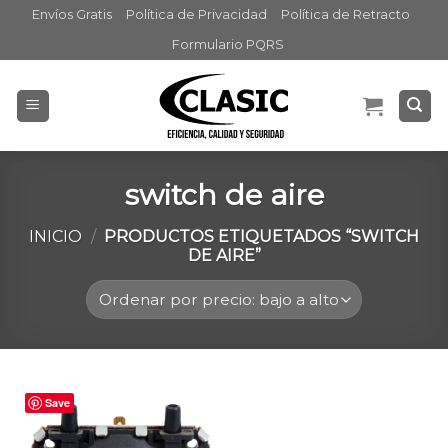
Skip
Envíos Gratis
Política de Privacidad
Política de Retracto
to
Formulario PQRS
content
switch de aire
INICIO
/
PRODUCTOS ETIQUETADOS “SWITCH
DE AIRE”
Save