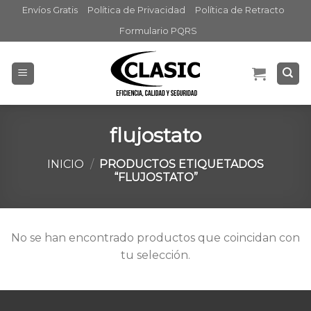
Skip
Envíos Gratis
Política de Privacidad
Política de Retracto
to
Formulario PQRS
content
flujostato
INICIO
/
PRODUCTOS ETIQUETADOS
“FLUJOSTATO”
No se han encontrado productos que coincidan con
tu selección.