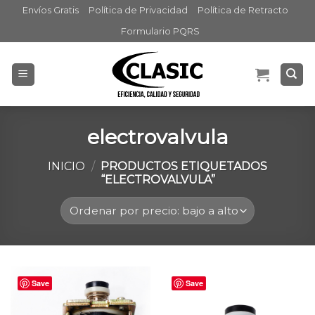
Skip
Envíos Gratis
Política de Privacidad
Política de Retracto
to
Formulario PQRS
content
electrovalvula
INICIO
/
PRODUCTOS ETIQUETADOS
“ELECTROVALVULA”
Save
Save