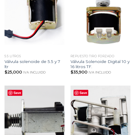
5.5 LITROS
REPUESTO TIRO FORZADO
Válvula solenoide de 5.5 y 7
Válvula Solenoide Digital 10 y
ltr
16 litros TF.
$
25,000
$
35,900
IVA INCLUIDO
IVA INCLUIDO
Save
Save