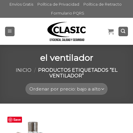
Skip
Envíos Gratis
Política de Privacidad
Política de Retracto
to
Formulario PQRS
content
el ventilador
INICIO
/
PRODUCTOS ETIQUETADOS “EL
VENTILADOR”
Save