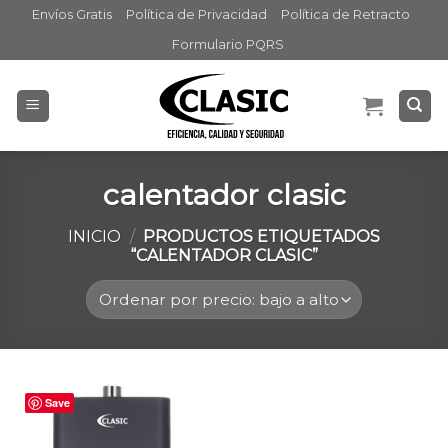
Skip
Envíos Gratis
Política de Privacidad
Política de Retracto
to
Formulario PQRS
content
calentador clasic
INICIO
/
PRODUCTOS ETIQUETADOS
“CALENTADOR CLASIC”
Save